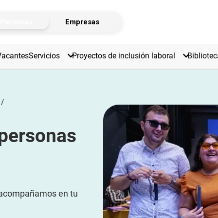
os-inclusion-laboral/ruta-empleo-pcd/
Personas
Empresas
Zona tr
Vacantes
Servicios
Proyectos de inclusión laboral
Bibliotec
 personas
te acompañamos en tu