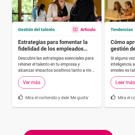
Gestión del talento
Artículo
Tendencias
Estrategias para fomentar la
Cómo apro
fidelidad de los empleados
gestión d
hacia tu empresa
Descubre las estrategias esenciales para
Si alguna vez
retener el talento en tu empresa y
inteligencia a
alcanzar impactos positivos tanto a nivel
empleo es tal
económico como operativo.
potencial co
Ver más
Leer más
Mira el contenido y dale 'Me gusta'
Mira el c