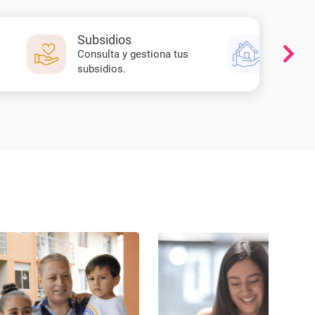
Subsidios
Vivien
Consulta y gestiona tus
¡Vamos 
subsidios.
casa pr