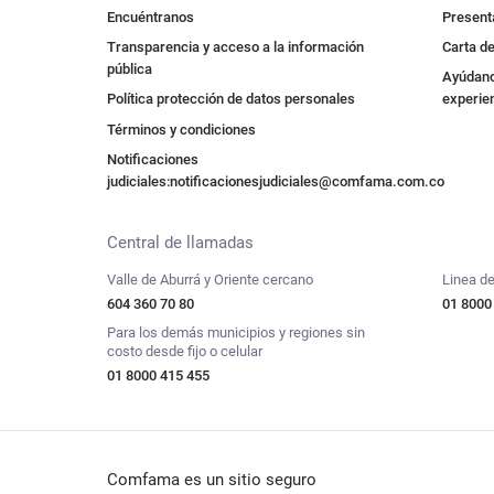
Encuéntranos
Present
Transparencia y acceso a la información
Carta de
pública
Ayúdano
Política protección de datos personales
experie
Términos y condiciones
Notificaciones
judiciales:
notificacionesjudiciales@comfama.com.co
Central de llamadas
Valle de Aburrá y Oriente cercano
Linea de
604 360 70 80
01 8000
Para los demás municipios y regiones sin
costo desde fijo o celular
01 8000 415 455
Comfama es un sitio seguro