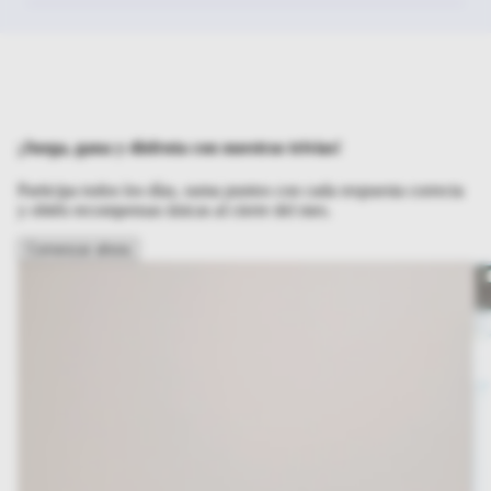
¡Juega, gana y disfruta con nuestras trivias!
Participa todos los días, suma puntos con cada respuesta correcta
y obtén recompensas únicas al cierre del mes.
Comenzar ahora