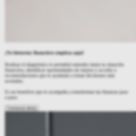
¡Tu bienestar financiero empieza aquí!
Realizar el diagnóstico te permitirá entender mejor tu situación
financiera, identificar oportunidades de mejora y acceder a
recomendaciones que te ayudarán a tomar decisiones más
acertadas.
Es un beneficio que te acompaña a transformar tus finanzas paso
a paso.
Comenzar ahora