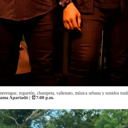
, merengue, reguetón, champeta, vallenato, música urbana y sonidos tra
omfama Apartadó | ⏰7:00 p.m.