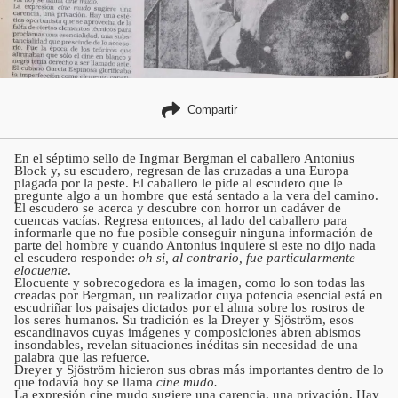
Compartir
En el séptimo sello de Ingmar Bergman el caballero Antonius
Block y, su escudero, regresan de las cruzadas a una Europa
plagada por la peste. El caballero le pide al escudero que le
pregunte algo a un hombre que está sentado a la vera del camino.
El escudero se acerca y descubre con horror un cadáver de
cuencas vacías. Regresa entonces, al lado del caballero para
informarle que no fue posible conseguir ninguna información de
parte del hombre y cuando Antonius inquiere si este no dijo nada
el escudero responde:
oh si, al contrario, fue particularmente
elocuente
.
Elocuente y sobrecogedora es la imagen, como lo son todas las
creadas por Bergman, un realizador cuya potencia esencial está en
escudriñar los paisajes dictados por el alma sobre los rostros de
los seres humanos. Su tradición es la Dreyer y Sjöström, esos
escandinavos cuyas imágenes y composiciones abren abismos
insondables, revelan situaciones inéditas sin necesidad de una
palabra que las refuerce.
Dreyer y Sjöström hicieron sus obras más importantes dentro de lo
que todavía hoy se llama
cine mudo.
La expresión cine mudo sugiere una carencia, una privación. Hay