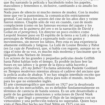
que iba narrando la película y haciéndolo todos los papeles,
masculinos y femeninos e, inclusive, cambiando a su amaño los
sucesos.
Nada pues de silencio ni mucho menos de mudez. Con la mudez
tiene que ver la pantomima, la comunicación estrictamente
gestual. Casi nunca los actores del cine de los años diez y veinte
fueron mimos. Chaplin sólo de vez en cuando, casi de modo
complaciente (como en las famosas escenas del zapato y los
panecillos en
la quimera del oro
o en la narración de David y
Goliat
en el peregrino
). Un director un poco exótico como
Leopold Jessner puso en El espíritu de la tierra a su Lulú y demás
personajes de Wedekind a expresarlo todo con gestos y
movimientos, sin mover los labios. Pero esta es una experiencia
altamente estilizada y fatigosa. La Lulú de Louise Brooks y Pabst
(en
La caja de Pandora
), que, si habla con regusto, aunque no se
oiga el tono de su voz, es mucho más moderna y fascinante que la
lánguida Asta Nielsen de Jessner.
Los actores de las grandes y pequeñas películas desde Griffith
hasta Pabst hablan todo el tiempo. Es posible incluso leer las
frases en sus labios y la gente de la época sabía hacerlo a
perfección.
¡It’s my father!
Exclama adolorida Paulette Goddard
en
Tiempos modernos
mientras abraza el cadáver del anciano que
la policía acaba de abalear. Y no hay ningún intertítulo escrito que
confirme esta exclamación, obvia para todo el mundo, incluso
para los que no entienden inglés.
El arte cinematrográfico que murió en 1927 por la desaforada
codicia de los mercachifles, no es definible fundamentalmente en
términos de carencia de banda sonora. Es un arte desarrollado a
partir de las geniales intuiciones y soluciones de David Wark
Griffith y que llegó a presentar el flujo de las imágenes con un
virtuosismo y una perfección todavía no superadas. Quien haya
visto el Ben-Hur hecho por Fred Niblo en 1925 con sus