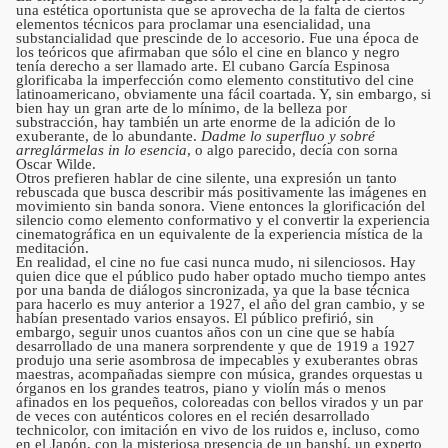
una estética oportunista que se aprovecha de la falta de ciertos
elementos técnicos para proclamar una esencialidad, una
substancialidad que prescinde de lo accesorio. Fue una época de
los teóricos que afirmaban que sólo el cine en blanco y negro
tenía derecho a ser llamado arte. El cubano García Espinosa
glorificaba la imperfección como elemento constitutivo del cine
latinoamericano, obviamente una fácil coartada. Y, sin embargo, si
bien hay un gran arte de lo mínimo, de la belleza por
substracción, hay también un arte enorme de la adición de lo
exuberante, de lo abundante.
Dadme lo superfluo y sobré
arreglármelas in lo esencia
, o algo parecido, decía con sorna
Oscar Wilde.
Otros prefieren hablar de cine silente, una expresión un tanto
rebuscada que busca describir más positivamente las imágenes en
movimiento sin banda sonora. Viene entonces la glorificación del
silencio como elemento conformativo y el convertir la experiencia
cinematográfica en un equivalente de la experiencia mística de la
meditación.
En realidad, el cine no fue casi nunca mudo, ni silenciosos. Hay
quien dice que el público pudo haber optado mucho tiempo antes
por una banda de diálogos sincronizada, ya que la base técnica
para hacerlo es muy anterior a 1927, el año del gran cambio, y se
habían presentado varios ensayos. El público prefirió, sin
embargo, seguir unos cuantos años con un cine que se había
desarrollado de una manera sorprendente y que de 1919 a 1927
produjo una serie asombrosa de impecables y exuberantes obras
maestras, acompañadas siempre con música, grandes orquestas u
órganos en los grandes teatros, piano y violín más o menos
afinados en los pequeños, coloreadas con bellos virados y un par
de veces con auténticos colores en el recién desarrollado
technicolor, con imitación en vivo de los ruidos e, incluso, como
en el Japón, con la misteriosa presencia de un banshí, un experto