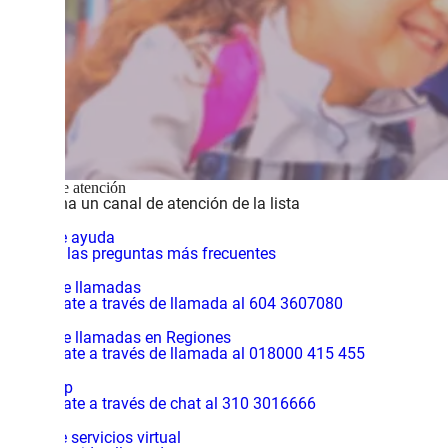
Canales de atención
Selecciona un canal de atención de la lista
Centro de ayuda
Consulta las preguntas más frecuentes
Central de llamadas
Comunícate a través de llamada al 604 3607080
Central de llamadas en Regiones
Comunícate a través de llamada al 018000 415 455
WhatsApp
Comunícate a través de chat al 310 3016666
Centro de servicios virtual