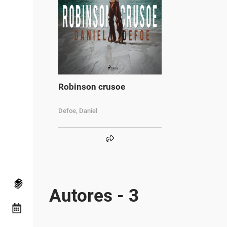
Robinson crusoe
Defoe, Daniel
Autores - 3