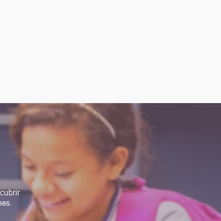
cubrir
nes.