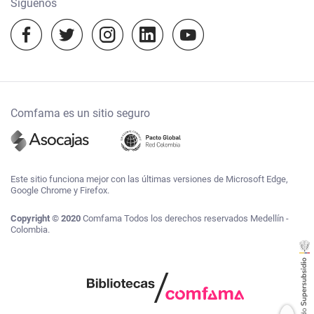
Síguenos
notificacionesjudiciales@comfama.com.co
Experiencias Comfama
Temporada escolar 2023
Comfama es un sitio seguro
Este sitio funciona mejor con las últimas versiones de Microsoft Edge,
Google Chrome y Firefox.
Copyright © 2020
Comfama Todos los derechos reservados Medellín -
Colombia.