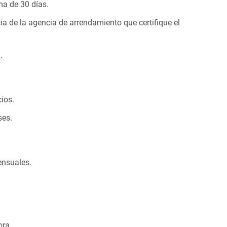
ma de 30 días.
a de la agencia de arrendamiento que certifique el
.
cios.
ses.
ensuales.
ora.